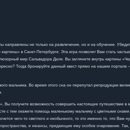
сты направлены не только на развлечение, но и на обучение. Убеди
 картины» в Санкт-Петербурге. Эта игра позволит Вам стать часть
ллюзорный мир Сальвадора Дали. Вы заглянете внутрь картины «Ч
ересно? Тогда бронируйте данный квест прямо на нашем портале –
кого мальчика. Во время этого сна он перепутал репродукции вели
м.
», Вы получите возможность совершить настоящее путешествие в 
есте с тем окажете помощь маленькому мальчику с цветными снами
ется чего-то светлого и необычного, то это именно то, что Вам н
 пространства, и нюансы, придающие ему особое очарование. Так,