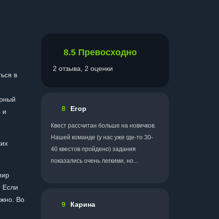
8.5
Превосходно
2 отзыва, 2 оценки
ться в
ю
ерный
8
Егор
 и
Квест рассчитан больше на новичков.
Нашей команде (у нас уже где-то 30-
ких
40 квестов пройдено) задания
показались очень легкими, но...
мир
. Если
ужно. Во
9
Карина