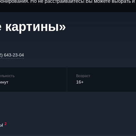
бронирования. Но не расстраивайтесь! Вы можете выбрать 
 картины»
2) 643-23-04
ельность
Возраст
инут
16+
ы
2