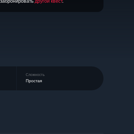
и забронировать
другой квест
.
Сложность
Простая