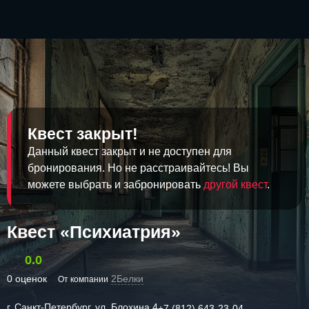
Квест закрыт!
Данный квест закрыт и не доступен для
бронирования. Но не расстраивайтесь! Вы
можете выбрать и забронировать
другой квест
.
Квест «Психиатрия»
0.0
0 оценок
2Белки
От компании
г. Санкт-Петербург, ул. Блохина 4
+7 (812) 643-23-04