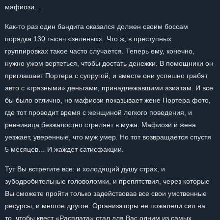
мафиози…
Как-то раз один бандита оказался должен своим боссам
порядка 130 тысяч «зеленых». Что ж, в преступных
группировках такое часто случается. Теперь ему, конечно,
нужно ужом вертеться, чтобы достать денежки. В помощники он
приглашает Портера с супругой, и вместе они успешно грабят
авто с «грязными» деньгами, принадлежавшими азиатам. И все
бы было отлично, но мафиози показывает жене Портера фото,
где тот проводит время с женщиной легкого поведения, и
ревнивица безжалостно стреляет в мужа. Мафиози и жена
уезжает, уверенные, что муж умер. Но тот возвращается спустя
5 месяцев… И жаждет сатисфакции.
Тут Вы встретите все: и холодящий душу страх, и
зубодробительные головоломки, и препятствия, через которые
Вы сможете пройти только задействовав все свои умственные
ресурсы, и многое другое. Организаторы не пожалели сил на
то, чтобы квест «Расплата» стал для Вас одним из самых