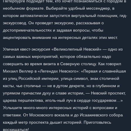
Петербурге подойдет тем, кто хочет познакомиться с городом в
необычном формате. Выбирайте удобный мессенджер, в
котором автоматически запустится виртуальный помощник, гид-
экскурсовод. Он проведет экскурсию, рассказывая о
достопримечательностях и задавая вопросы, чтобы
акцентировать внимание на интересных деталях этих мест.
Уличная квест-экскурсия «Великолепный Невский» — одно из
самых важных мероприятий, которое обязательно надо
совершить во время визита в Северную столицу. Как говорил
Михаил Веллер
в «
Легендах Невского
»: «Первая и славнейшая
из улиц Российской империи, улица-символ, знак столичной
касты, чье столичье — не в дутом декрете, но в глубинном и
упрямом причастии духу и славе истории, — Невский проспект,
царева першпектива, иголь-ный луч в сердце государевом…»
Услышите много-много интересных историй с вопросами и
ответами. От Московского вокзала и до Исаакиевского собора
каждый метр проспекта дышит историей. Приготовьтесь
восхищаться!