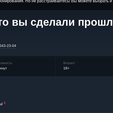
бронирования. Но не расстраивайтесь! Вы можете выбрать 
что вы сделали прош
 643-23-04
ельность
Возраст
инут
18+
ы
8