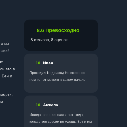
8.6
Превосходно
8 отзывов, 8 оценок
то вы
ишки!
ые
10
Иван
ли его в
Проходил 1год назад.Но всеравно
я Бен и
помню тот момент в самом начале
смерти,
ым
10
Анжела
Иногда прошлое настигает тогда,
когда этого совсем не ждешь. Вот и мы