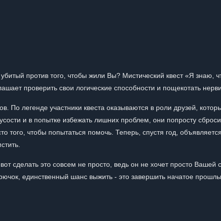
и убитый против того, чтобы жили Вы? Мистический квест «Я знаю, ч
ашает проверить свои логические способности и пощекотать нерв
. По легенде участники квеста оказываются в роли друзей, котор
усости и в попытке избежать лишних проблем, они попросту сброси
о того, чтобы попытаться помочь. Теперь, спустя год, объявляетс
стить.
 вот сделать это совсем не просто, ведь он не хочет просто Вашей 
 крючок, единственный шанс выжить - это завершить начатое прошл