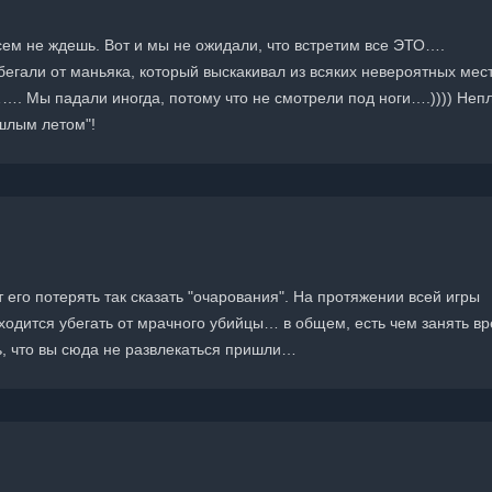
всем не ждешь. Вот и мы не ожидали, что встретим все ЭТО….
убегали от маньяка, который выскакивал из всяких невероятных мес
…. Мы падали иногда, потому что не смотрели под ноги….)))) Неп
ошлым летом"!
т его потерять так сказать "очарования". На протяжении всей игры
риходится убегать от мрачного убийцы… в общем, есть чем занять вр
ть, что вы сюда не развлекаться пришли…