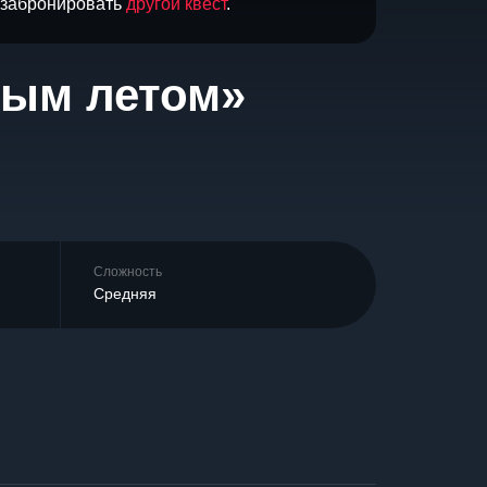
и забронировать
другой квест
.
лым летом»
Сложность
Средняя