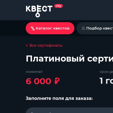
Каталог квестов
Подбор квес
Все сертификаты
Платиновый серт
номинал
срок д
₽
1 г
6 000
Заполните поля для заказа: