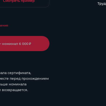
Смотреть пример
Труд
шения
₽
— номинал
6 000
ала сертификата,
 месте перед прохождением
еньше номинала
е возвращается.