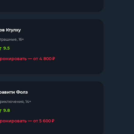
ов Ктулху
трашные, 16+
9.5
₽
ронировать — от 4 800
равити Фолз
риключения, 14+
9.8
₽
ронировать — от 5 600