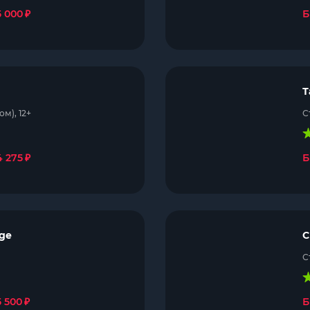
₽
5 000
Б
Т
м), 12+
С
₽
4 275
Б
age
С
С
₽
 500
Б