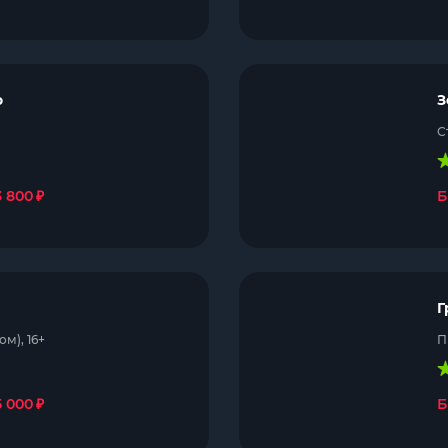
о
З
С
₽
3 800
Б
Г
м), 16+
П
₽
5 000
Б