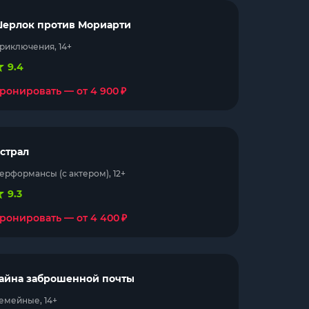
ерлок против Мориарти
риключения, 14+
9.4
₽
ронировать — от 4 900
страл
ерформансы (с актером), 12+
9.3
₽
ронировать — от 4 400
айна заброшенной почты
емейные, 14+