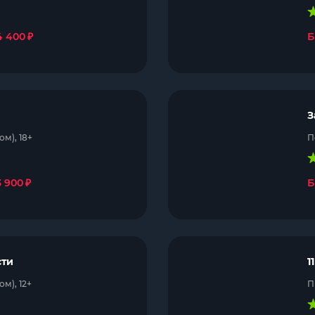
₽
4 400
Б
З
м), 18+
П
₽
3 900
Б
сти
1
м), 12+
П