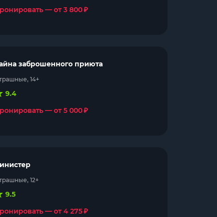
₽
ронировать — от 3 800
айна заброшенного приюта
трашные, 14+
9.4
₽
ронировать — от 5 000
инистер
трашные, 12+
9.5
₽
ронировать — от 4 275