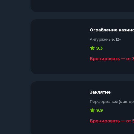
Ограбление казин
Антуражные, 12+
9.3
Бронировать — от 
Заклятие
Перформансы (с актеро
9.9
Бронировать — от 