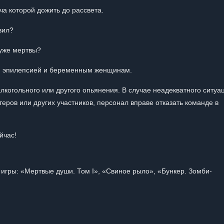
ча которой дожить до рассвета.
вил?
 уже мертвы?
й, эпилепсией и беременным женщинам.
огольного или другого опьянения. В случае неадекватного ситуа
еров или других участников, персонал вправе отказать команде в
ейчас!
игры: «Мертвые души. Том I», «Свиное рыло», «Бункер. Зомби-