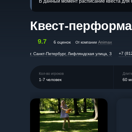
В данный момент расписание квеста для 
Квест-перформа
9.7
6 оценок
Animax
От компании
+7 (81
г. Санкт-Петербург, Лифляндская улица, 3
Кол-во игроков
Длит
1-7 человек
60 м