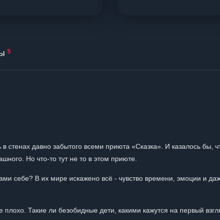
ы
5
 в стенах давно забытого всеми приюта «Сказка». И казалось бы, ч
шного. Но что-то тут не то в этом приюте.
ами себе? В их мире искажено всё - чувство времени, эмоции и да
ое плохо. Такие ли безобидные дети, какими кажутся на первый взг