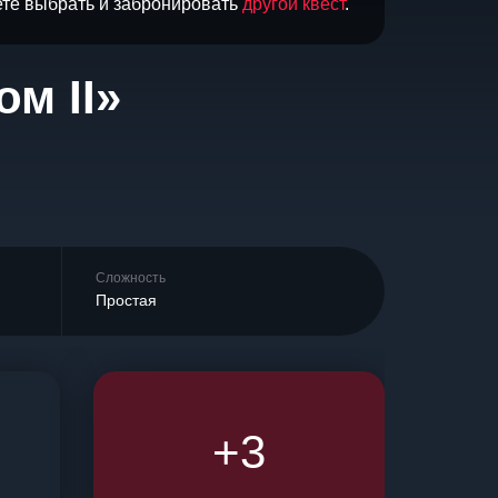
ете выбрать и забронировать
другой квест
.
м II»
Сложность
Простая
+3