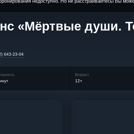
бронирования недоступно. Но не расстраивайтесь! Вы мож
нс «Мёртвые души. То
2) 643-23-04
ельность
Возраст
инут
12+