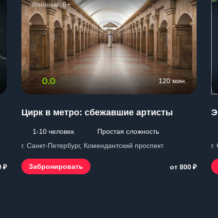
Уличные, 6+
0.0
120 мин.
Цирк в метро: сбежавшие артисты
Э
1-10 человек
Простая сложность
г. Санкт-Петербург, Комендантский проспект
г.
₽
₽
Забронировать
0
от 800