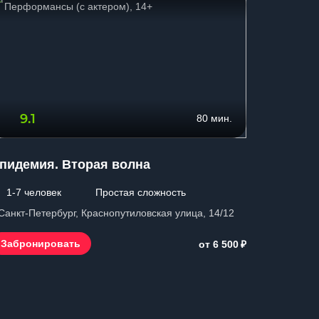
Перформансы (с актером), 14+
Мистиче
9.1
10.
80 мин.
пидемия. Вторая волна
Последн
1-7 человек
Простая сложность
2-6 чел
 Санкт-Петербург, Краснопутиловская улица, 14/12
г. Санкт-П
₽
Забронировать
Заброн
от 6 500