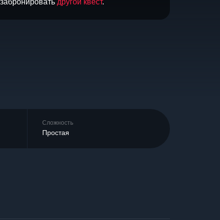
и забронировать
другой квест
.
Сложность
Простая