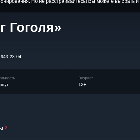
бронирования. Но не расстраивайтесь! Вы можете выбрать 
г Гоголя»
 643-23-04
ельность
Возраст
инут
12+
ы
0