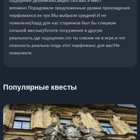
ощущения дешевизны,видно сколько в квест
вложено.Порадовали предложенные уровни прохождения
перфоманса:их три.Мы выбрали средний.И не
пожалели)Хард для нас старичков был бы слишком
сильной жестью)Хотите погружения в другую
реальность,где ощущение,что ты совсем не в игре,и что
опасность реальна-тогда этот перфоманс для вас!Не
пожалеете.
Популярные квесты
Уличные, 16+