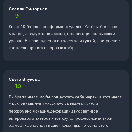
Славян Григорьев
9
Квест 10 баллов, перформанс удался! Актёры-большие
молодцы, задумка- классная, организация на высоком
уровне. Вышли, адреналин хлестал из ушей, настроение
как после прыжка с парашютом))
Света Внукова
10
Выбрали квест чтобы пощекотать себе нервы и этот квест
с ним справился!Только это не квест,а чистый
перфоманс.Локация,декорации,звук,свет,игра
актеров,грим актеров - все круто,профессионально,и
,самое главное для нашей команды, не было этого