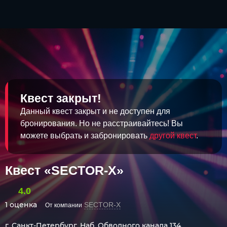
Квест закрыт!
Данный квест закрыт и не доступен для
бронирования. Но не расстраивайтесь! Вы
можете выбрать и забронировать
другой квест
.
Квест «SECTOR-X»
4.0
1 оценка
SECTOR-X
От компании
г. Санкт-Петербург, Наб. Обводного канала 134