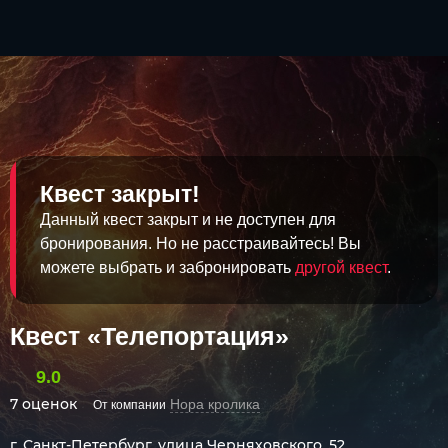
Квест закрыт!
Данный квест закрыт и не доступен для
бронирования. Но не расстраивайтесь! Вы
можете выбрать и забронировать
другой квест
.
Квест «Телепортация»
9.0
7 оценок
Нора кролика
От компании
г. Санкт-Петербург, улица Черняховского, 52