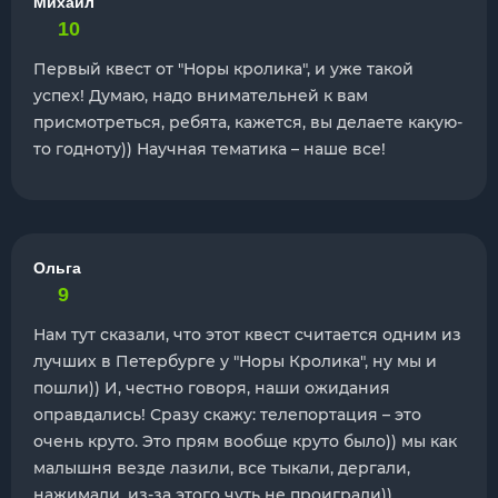
Михаил
10
Первый квест от "Норы кролика", и уже такой
успех! Думаю, надо внимательней к вам
присмотреться, ребята, кажется, вы делаете какую-
то годноту)) Научная тематика – наше все!
Ольга
9
Нам тут сказали, что этот квест считается одним из
лучших в Петербурге у "Норы Кролика", ну мы и
пошли)) И, честно говоря, наши ожидания
оправдались! Сразу скажу: телепортация – это
очень круто. Это прям вообще круто было)) мы как
малышня везде лазили, все тыкали, дергали,
нажимали, из-за этого чуть не проиграли))