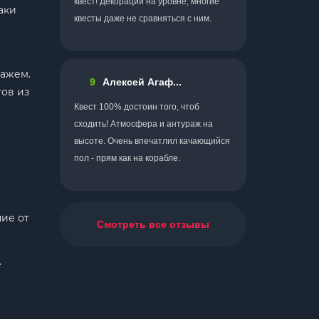
квест! Декорации на уровне, многие
аки
квесты даже не сравняться с ним.
ражем.
9
Алексей Агаф...
тов из
Квест 100% достоин того, чтоб
сходить! Атмосфера и антураж на
высоте. Очень впечатлил качающийся
пол - прям как на корабле.
ние от
Смотреть все отзывы
е