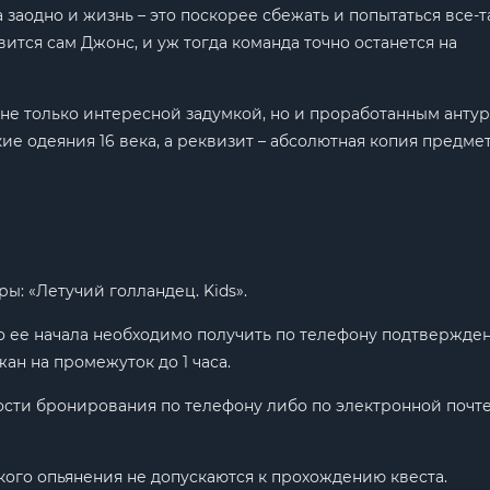
заодно и жизнь – это поскорее сбежать и попытаться все-т
вится сам Джонс, и уж тогда команда точно останется на
 не только интересной задумкой, но и проработанным анту
ие одеяния 16 века, а реквизит – абсолютная копия предме
ы: «Летучий голландец. Kids».
о ее начала необходимо получить по телефону подтвержде
ан на промежуток до 1 часа.
ости бронирования по телефону либо по электронной почт
кого опьянения не допускаются к прохождению квеста.