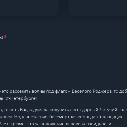
ы
8
 – это рассекать волны под флагом Веселого Роджера, то до
Санкт-Петербурге!
, то есть Вас, задумала получить легендарный Летучий го
онса. Но, к несчастью, бессмертная команда «Голландца»
ас в трюме. Что ж, положение далеко незавидное, и