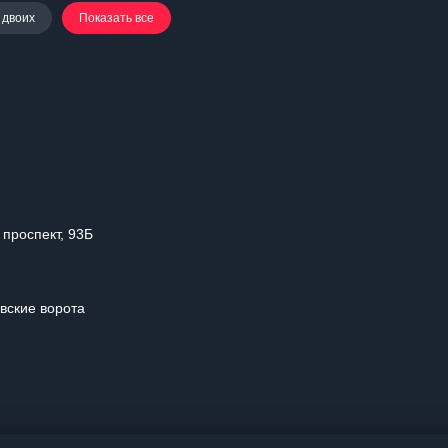
 двоих
Показать все
 проспект, 93Б
овские ворота