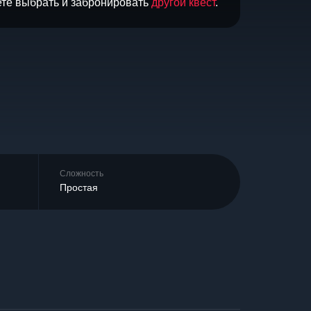
ете выбрать и забронировать
другой квест
.
Сложность
Простая