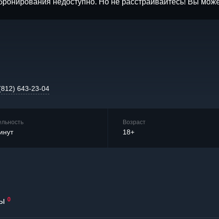
бронирования недоступно. Но не расстраивайтесь! Вы мож
(812) 643-23-04
ельность
Возраст
инут
18+
ы
0