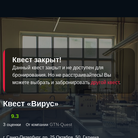
Квест закрыт!
Данный квест закрыт и не доступен для
бронирования. Но не расстраивайтесь! Вы
можете выбрать и забронировать
другой квест
.
Квест «Вирус»
9.3
3 оценки
GTN-Quest
От компании
г. Санкт-Петербург, пр. 25 Октября, 50, Гатчина