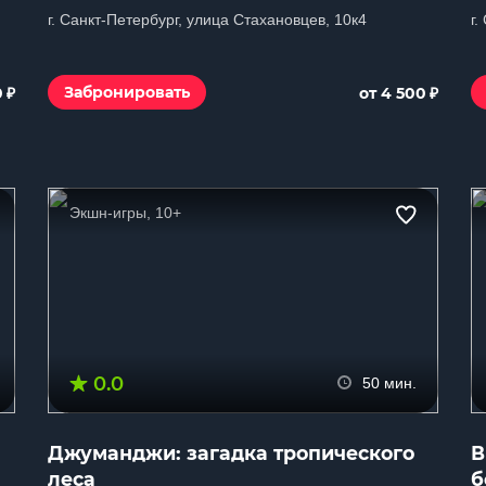
г. Санкт-Петербург, улица Стахановцев, 10к4
г.
₽
₽
Забронировать
0
от 4 500
Экшн-игры, 10+
0.0
50 мин.
Джуманджи: загадка тропического
В
леса
б