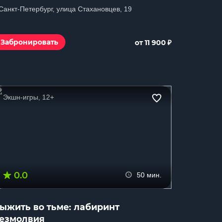
 Санкт-Петербург, улица Стахановцев, 19
₽
Забронировать
от 11 900
Экшн-игры, 12+
0.0
50 мин.
ыжить во тьме: лабиринт
езмолвия