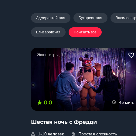
Адмиралтейская
Бухарестская
Василеостр
Елизаровская
Показать все
Экшн-игры, 12+
0.0
45 мин.
Шестая ночь с Фредди
1-10 человек
Простая сложность