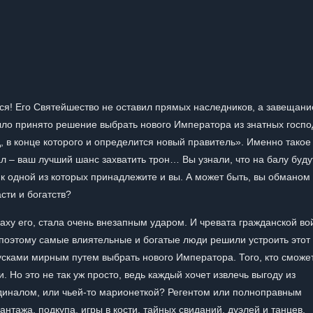
я! Его Святейшество не оставил прямых наследников, а завещани
ло принято решение выбрать нового Императора из знатных госпо
, в конце которого и определится новый правитель». Именно такое
бал – ваш лучший шанс захватить трон… Вы узнали, что на балу буду
к одной из которых принадлежите и вы. А может быть, вы обманом
сти и богатств?
ху его, стала очень внезапным ударом. И чревата гражданской во
 поэтому самые влиятельные и богатые люди решили устроить этот
усками мирным путем выбрать нового Императора. Того, кто сможе
. Но это не так уж просто, ведь каждый хочет извлечь выгоду из
диналом, или чьей-то марионеткой? Регентом или полноправным
нтажа, подкупа, игры в кости, тайных свиданий, дуэлей и танцев.