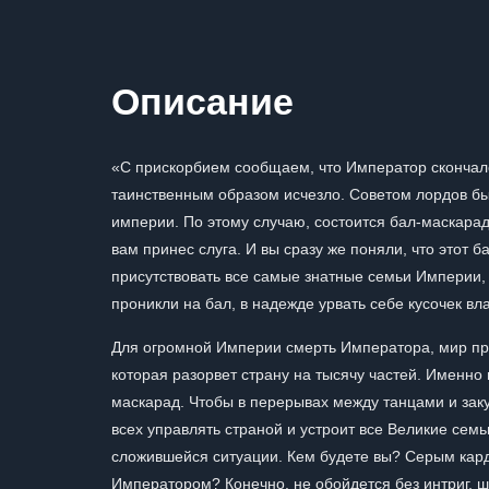
Описание
«С прискорбием сообщаем, что Император скончалс
таинственным образом исчезло. Советом лордов бы
империи. По этому случаю, состоится бал-маскарад
вам принес слуга. И вы сразу же поняли, что этот 
присутствовать все самые знатные семьи Империи, 
проникли на бал, в надежде урвать себе кусочек вла
Для огромной Империи смерть Императора, мир пра
которая разорвет страну на тысячу частей. Именно
маскарад. Чтобы в перерывах между танцами и зак
всех управлять страной и устроит все Великие семьи
сложившейся ситуации. Кем будете вы? Серым кар
Императором? Конечно, не обойдется без интриг, ша