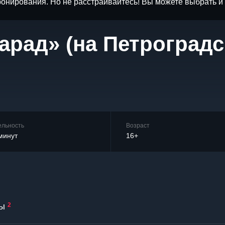
бронирования. Но не расстраивайтесь! Вы можете выбрать 
арад» (на Петроградс
ельность
Возраст
минут
16+
ы
2