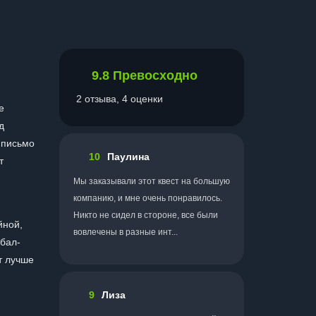
9.8
Превосходно
2 отзыва, 4 оценки
е
д
 письмо
10
Паулина
т
Мы заказывали этот квест на большую
компанию, и мне очень понравилось.
Никто не сидел в стороне, все были
йной,
вовлечены в разные инт...
 бал-
т лучше
9
Лиза