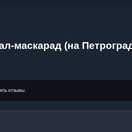
ал-маскарад (на Петроград
лять отзывы.