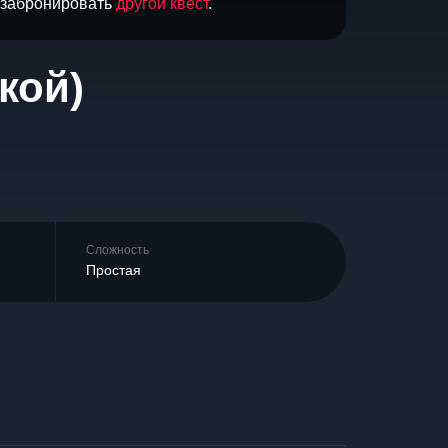
и забронировать
другой квест
.
кой)
Сложность
Простая