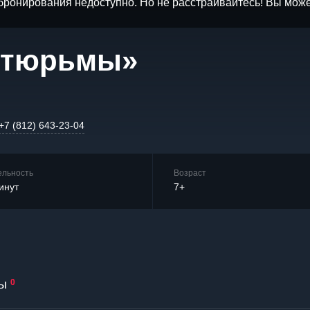
бронирования недоступно. Но не расстраивайтесь! Вы мож
з тюрьмы»
+7 (812) 643-23-04
ельность
Возраст
инут
7+
ы
0