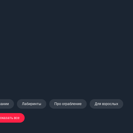
пании
Лабиринты
Про ограбление
Для взрослых
оказать все