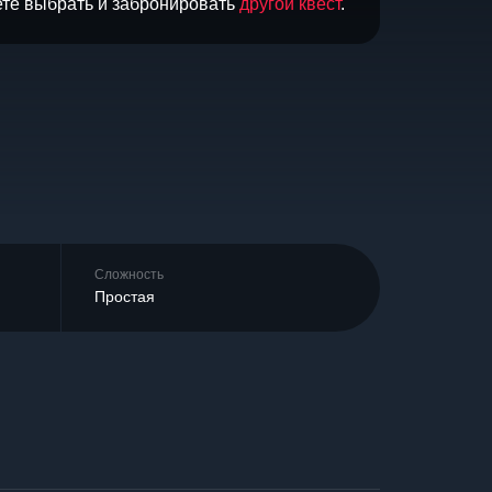
ете выбрать и забронировать
другой квест
.
Сложность
Простая