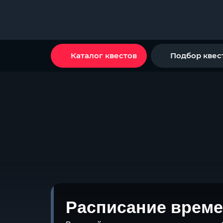
Каталог квестов
Подбор квес
Расписание време