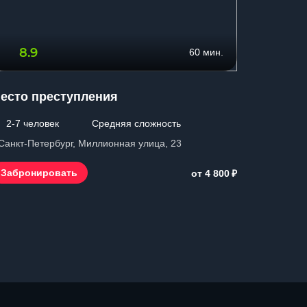
8.9
9.5
60 мин.
есто преступления
Тайны Д
ворота
2-7 человек
Средняя сложность
7-30 ч
 Санкт-Петербург, Миллионная улица, 23
г. Санкт-П
₽
Забронировать
от 4 800
Заброн