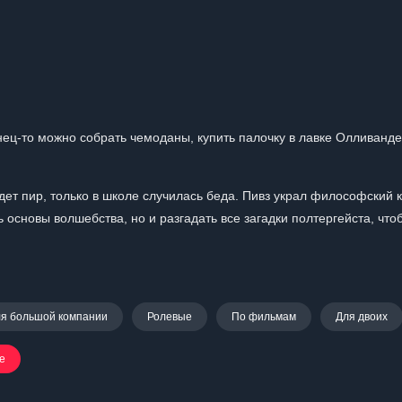
нец-то можно собрать чемоданы, купить палочку в лавке Олливанде
дет пир, только в школе случилась беда. Пивз украл философский 
основы волшебства, но и разгадать все загадки полтергейста, что
я большой компании
Ролевые
По фильмам
Для двоих
е