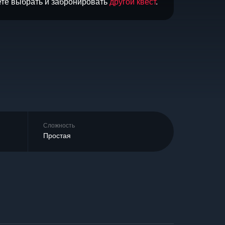
ете выбрать и забронировать
другой квест
.
Сложность
Простая