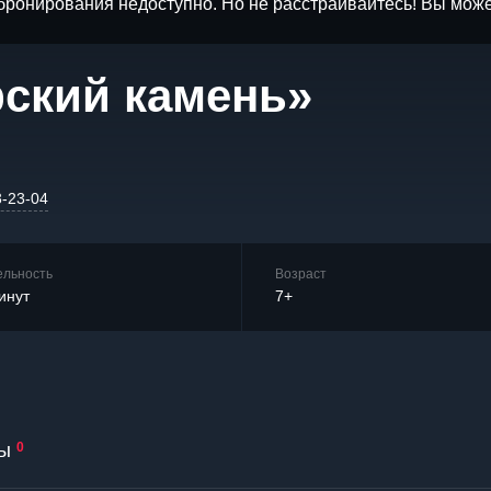
бронирования недоступно. Но не расстраивайтесь! Вы мож
ский камень»
3-23-04
ельность
Возраст
инут
7+
ы
0