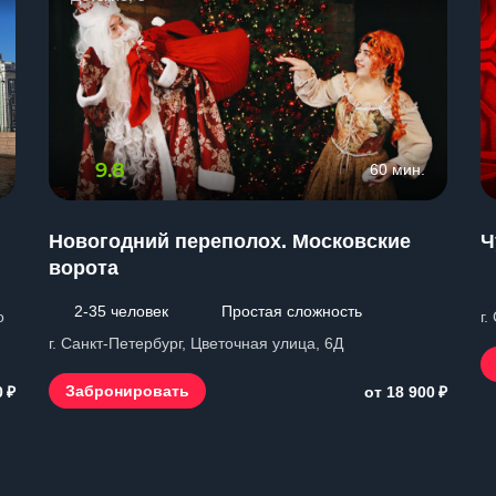
9.8
60 мин.
Новогодний переполох. Московские
Ч
ворота
2-35 человек
Простая сложность
о
г.
г. Санкт-Петербург, Цветочная улица, 6Д
₽
₽
Забронировать
0
от 18 900