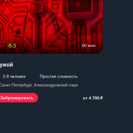
8.5
0.0
60 мин.
ужой
Могила
2-8 человек
Простая сложность
1-8 чел
 Санкт-Петербург, Александровский парк
г. Санкт-П
₽
Забронировать
Заброн
от 4 700