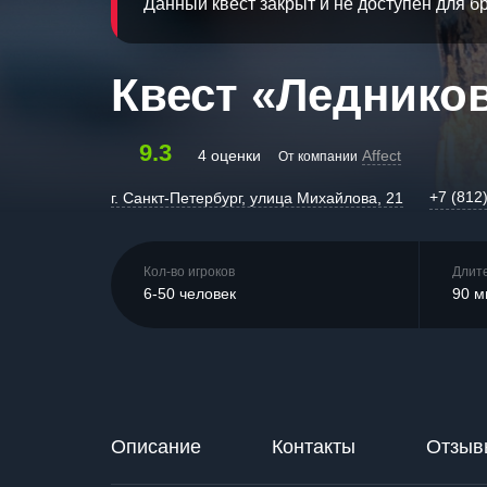
Данный квест закрыт и не доступен для 
Квест «Леднико
9.3
4 оценки
Affect
От компании
+7 (812
г. Санкт-Петербург, улица Михайлова, 21
Кол-во игроков
Длит
6-50 человек
90 м
Описание
Контакты
Отзыв