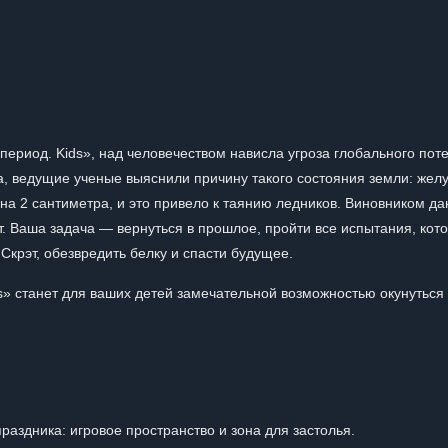
период. Kids», над человечеством нависла угроза глобального пот
та, ведущие ученые выяснили причину такого состояния земли: желу
на 2 сантиметра, и это привело к таянию ледников. Виновником д
. Ваша задача — вернуться в прошлое, пройти все испытания, кот
Скрэт, обезвредить белку и спасти будущее.
s» станет для ваших детей замечательной возможностью окунуться 
аздника: игровое пространство и зона для застолья.