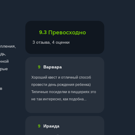
9.3
Превосходно
3 отзыва, 4 оценки
епления,
дь,
анной
9
Варвара
орые
Хороший квест и отличный способ
провести день рождения ребенка)
в
Типичные посиделки в пиццериях это
не так интересно, как подобна...
9
Ираида