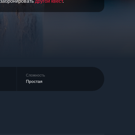
и забронировать
другой квест
.
Сложность
Простая