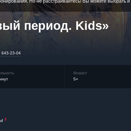
бронирования. Но не расстраивайтесь! Вы можете выбрать 
вый период. Kids»
) 643-23-04
ельность
Возраст
инут
5+
ы
3